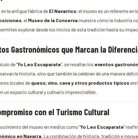
en la antigua fábrica de
El Navarrico
, el museo es un referente en 
osiciones
, el
Museo de la Conserva
muestra cómo la industria con
permiten explorar desde los inicios de esta tradición hasta su impac
tos Gastronómicos que Marcan la Diferenc
tículo de
‘Yo Leo Escaparate’
, se resaltan los
eventos gastronó
eservan la historia, sino que también la celebran de una manera del
ores locales de
queso, vino, cava y otros productos típicos
enri
 un espacio cultural y culinario imprescindible.
ompromiso con el Turismo Cultural
nocimiento del museo en medios como
‘Yo Leo Escaparate’
reafir
nómico en Navarra
. La combinación de historia, tradición e innov