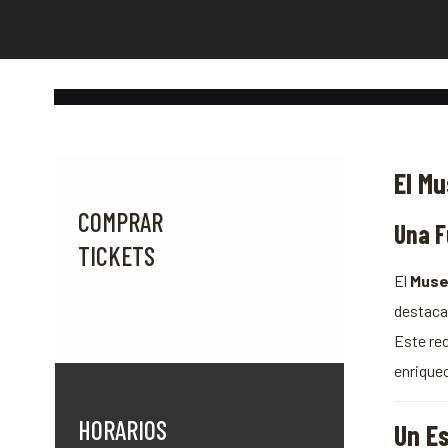
El M
COMPRAR
Una F
TICKETS
El
Muse
destaca
Este re
enrique
HORARIOS
Un Es