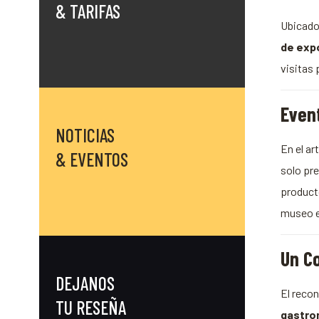
& TARIFAS
Ubicado 
de exp
visitas 
Even
NOTICIAS
En el ar
& EVENTOS
solo pr
product
museo en
Un C
DEJANOS
El reco
TU RESEÑA
gastro