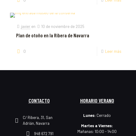
0
Leer más
javier
en
10 de noviembre de 2025
Plan de otoño en la Ribera de Navarra
0
Leer más
CONTACTO
HORARIO VERANO
Lunes:
Cerrado
C/ Ribera, 31, San
Adrián, Navarra
Martes a Viernes:
Mañanas: 10:00 - 14:00
948 672 791