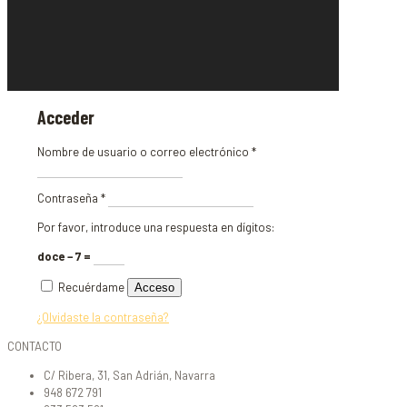
Acceder
Obligatorio
Nombre de usuario o correo electrónico
*
Obligatorio
Contraseña
*
Por favor, introduce una respuesta en dígitos:
doce − 7 =
Recuérdame
Acceso
¿Olvidaste la contraseña?
CONTACTO
C/ Ribera, 31, San Adrián, Navarra
948 672 791