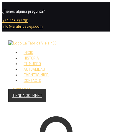
¿Tienes alguna pregunta?
+34 948 672 791
info@lafabricavieja.com
INICIO
HISTORIA
EL MUSEO
ACTUALIDAD
EVENTOS MICE
CONTACTO
ENTRADAS
TIENDA GOURMET