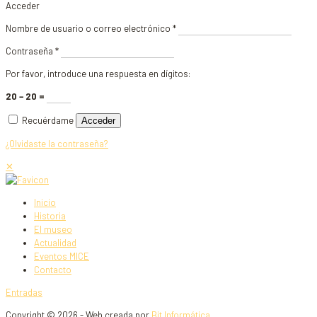
Acceder
Nombre de usuario o correo electrónico
*
Contraseña
*
Por favor, introduce una respuesta en dígitos:
20 − 20 =
Recuérdame
Acceder
¿Olvidaste la contraseña?
✕
Inicio
Historia
El museo
Actualidad
Eventos MICE
Contacto
Entradas
Copyright © 2026 - Web creada por
Bit Informática