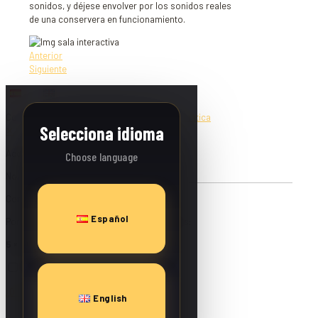
sonidos, y déjese envolver por los sonidos reales
de una conservera en funcionamiento.
Anterior
Siguiente
ES
EN
Copyright © 2026 - Web creada por
Bit Informática
Selecciona idioma
✕
Acceder
Choose language
Nombre de usuario o correo electrónico
*
Contraseña
*
Español
Por favor, introduce una respuesta en dígitos:
5 × 3 =
Recuérdame
Acceder
¿Olvidaste la contraseña?
English