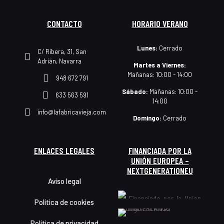
CONTACTO
HORARIO VERANO
Lunes:
Cerrado
C/ Ribera, 31, San
Adrián, Navarra
Martes a Viernes:
Mañanas: 10:00 - 14:00
948 672 791
Sábado:
Mañanas: 10:00 -
633 563 591
14:00
info@lafabricavieja.com
Domingo:
Cerrado
ENLACES LEGALES
FINANCIADA POR LA
UNIÓN EUROPEA –
NEXTGENERATIONEU
Aviso legal
Política de cookies
Política de privacidad